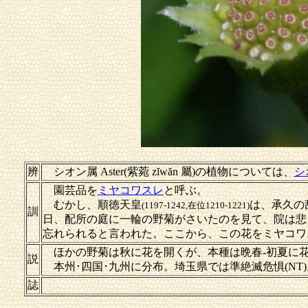
辨
シオン属 Aster(紫菀 zĭwăn 屬)の植物については、
シ
園芸品を
ミヤコワスレ
と呼ぶ。
むかし、順徳天皇
は、承久の
(1197-1242,在位1210-1221)
訓
日、配所の庭に一輪の野菊がさいたのを見て、院は悲
忘れられると言われた。ここから、この花をミヤコワ
ほかの野菊は秋に花を開くが、本種は晩春-初夏に
説
本州･四国･九州に分布。埼玉県では準絶滅危惧(NT)
誌