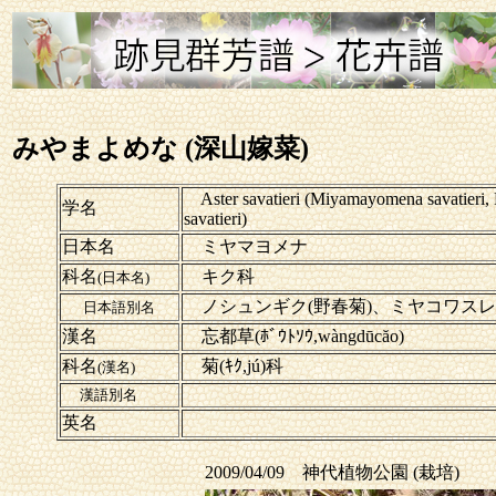
みやまよめな (深山嫁菜)
Aster savatieri (Miyamayomena savatieri, 
学名
savatieri)
日本名
ミヤマヨメナ
科名
キク科
(日本名)
ノシュンギク(野春菊)、ミヤコワスレ(
日本語別名
漢名
忘都草(ﾎﾞｳﾄｿｳ,wàngdūcăo)
科名
菊(ｷｸ,jú)科
(漢名)
漢語別名
英名
2009/04/09 神代植物公園 (栽培)