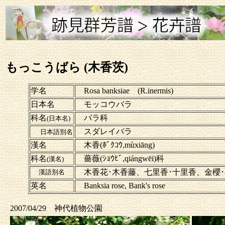
もっこうばら (木香茨)
学名
Rosa banksiae (R.inermis)
日本名
モッコウバラ
科名
バラ科
(日本名)
スダレイバラ
日本語別名
漢名
木香(ﾎﾞｸｺｳ,mùxiāng)
科名
薔薇(ｼｮｳﾋﾞ,qiángwēi)科
(漢名)
木香花･木香藤、七里香･十里香、金櫻
漢語別名
英名
Banksia rose, Bank's rose
2007/04/29 神代植物公園