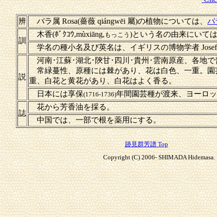
辨
バラ属 Rosa(薔薇 qiángwēi 屬)の植物については、
バ
木香(ﾎﾞｸｺｳ,mùxiāng,
)という名の由来にいて
もっこう
訓
学名の種小名及び英名は、イギリスの博物学者 Josef B
河南･江蘇･湖北･陝甘･四川･貴州･雲南原産、各地
常緑蔓性、原種には棘があり、花は白色、一重。園
説
重、白花と黄花があり、白花はよく香る。
日本には享保
年間園芸種が渡来、ヨーロッ
(1716-1736)
花から芳香油を採る。
誌
中国では、一部で根を薬用にする。
跡見群芳譜 Top
Copyright (C) 2006- SHIMADA Hidemasa. A