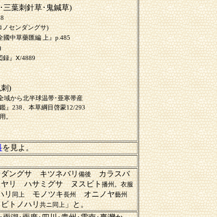
･三葉刺針草･鬼鍼草)
8
ロノセンダングサ)
國中草藥匯編 上』p.485
)
』Ⅹ/4889
鬼刺)
土全域から北半球温帯･亜寒帯産
』238、本草綱目啓蒙12/293
食用。
科
を見よ。
ンダングサ キツネバリ
カラスバ
備後
ヤリ ハサミグサ ヌスビト
播州。衣服
ハリ
モノツキ
オニノヤ
同上
長州
藝州
ビトノハリ
」と。
共ニ同上