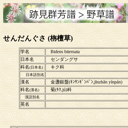
せんだんぐさ (栴檀草)
学名
Bidens biternata
日本名
センダングサ
科名
キク科
(日本名)
日本語別名
漢名
金盞銀盤(ｷﾝｻﾝｷﾞﾝﾊﾞﾝ,jīnzhăn yínpán)
科名
菊(ｷｸ,jú)科
(漢名)
漢語別名
英名