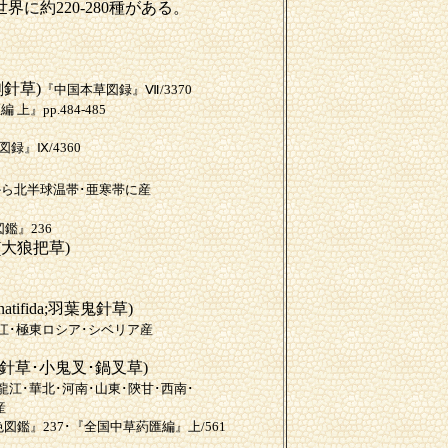
には、世界に約220-280種がある。
刺針草)
『中国本草図録』Ⅶ/3370
』pp.484-485
録』Ⅸ/4360
から北半球温帯･亜寒帯に産
鑑』236
sa(大狼把草)
natifida;羽葉鬼針草)
黑龍江･極東ロシア･シベリア産
鬼針草･小鬼叉･鍋叉草)
龍江･華北･河南･山東･陝甘･西南･
産
図鑑』237･『全国中草葯匯編』上/561