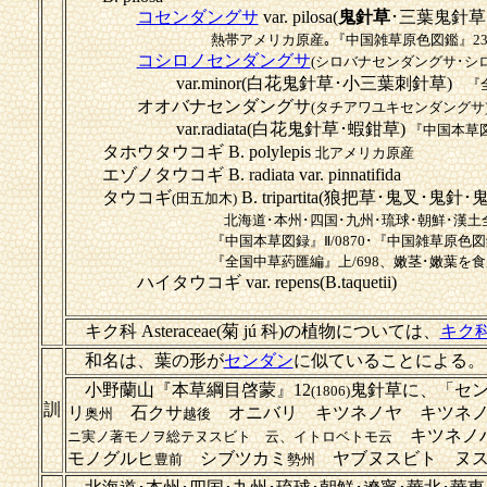
コセンダングサ
var. pilosa(
鬼針草
･三葉鬼針草
熱帯アメリカ原産｡『中国雑草原色図鑑』23
コシロノセンダングサ
(シロバナセンダングサ･シ
var.minor(白花鬼針草･小三葉刺針草)
『全
オオバナセンダングサ
(タチアワユキセンダングサ
var.radiata(白花鬼針草･蝦鉗草)
『中国本草図録
タホウタウコギ B. polylepis
北アメリカ原産
エゾノタウコギ B. radiata var. pinnatifida
タウコギ
B. tripartita(狼把草･鬼叉･鬼針･
(田五加木)
北海道･本州･四国･九州･琉球･朝鮮･漢
『中国本草図録』Ⅱ/0870･『中国雑草原色図鑑
『全国中草葯匯編』上/698、嫩茎･嫩葉を
ハイタウコギ var. repens(B.taquetii)
キク科 Asteraceae(菊 jú 科)の植物については、
キク
和名は、葉の形が
センダン
に似ていることによる。
小野蘭山『本草綱目啓蒙』12
鬼針草に、「セ
(1806)
訓
リ
石クサ
オニバリ キツネノヤ キツネノ
奥州
越後
キツネノ
ニ実ノ著モノヲ総テヌスビトゝ云、イトロベトモ云
モノグルヒ
シブツカミ
ヤブヌスビト ヌス
豊前
勢州