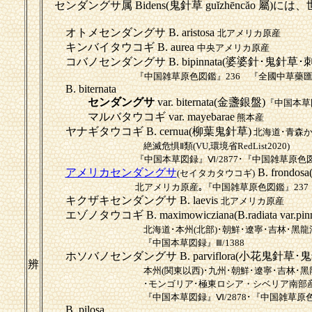
センダングサ属
Bidens(鬼針草 guĭzhēncăo 屬)
オトメセンダングサ B. aristosa
北アメリカ原産
キンバイタウコギ B. aurea
中央アメリカ原産
コバノセンダングサ B. bipinnata(婆婆針･鬼針草･
『中国雑草原色図鑑』236 『全國中草藥匯編 上
B. biternata
センダングサ
var. biternata(金盞銀盤)
『中国本草図
マルバタウコギ var. mayebarae
熊本産
ヤナギタウコギ B. cernua(柳葉鬼針草)
北海道･青森
絶滅危惧Ⅱ類(VU,環境省RedList2020)
『中国本草図録』Ⅵ/2877･『中国雑草原色図
アメリカセンダングサ
B. frondo
(セイタカタウコギ)
北アメリカ原産｡『中国雑草原色図鑑』237
キクザキセンダングサ B. laevis
北アメリカ原産
エゾノタウコギ B. maximowicziana(B.radiata var.pin
北海道･本州(北部)･朝鮮･遼寧･吉林･
『中国本草図録』Ⅲ/1388
ホソバノセンダングサ B. parviflora(小花鬼針草･
辨
本州(関東以西)･九州･朝鮮･遼寧･吉林･黑
･モンゴリア･極東ロシア・シベリア南部
『中国本草図録』Ⅵ/2878･『中国雑草原色
B. pilosa