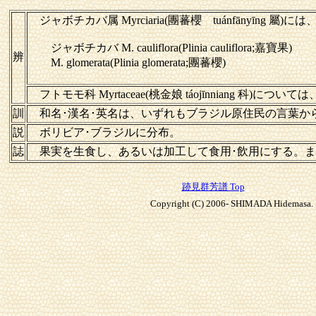
ジャボチカバ属
Myrciaria(團蕃櫻 tuánfānyīng 
ジャボチカバ M. cauliflora(Plinia cauliflora;嘉寶果)
辨
M. glomerata(Plinia glomerata;團蕃櫻)
フトモモ科 Myrtaceae(桃金娘 táojīnniang 科)については
訓
和名･漢名･英名は、いずれもブラジル原住民の言葉
説
ボリビア･ブラジルに分布。
誌
果実を生食し、あるいは加工して食用･飲用にする。
跡見群芳譜 Top
Copyright (C) 2006- SHIMADA Hidemasa. A