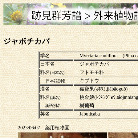
ジャボチカバ
学名
Myrciaria cauliflora (Plina ca
日本名
ジャボチカバ
科名
フトモモ科
(日本名)
キブドウ
日本語別名
漢名
嘉寶果(ｶﾎｳｶ,jiābăoguŏ)
科名
桃金娘(ﾄｳｷﾝｼﾞｮｳ,táojīnnia
(漢名)
樹葡萄
漢語別名
英名
Jabuticaba
2023/06/07 薬用植物園