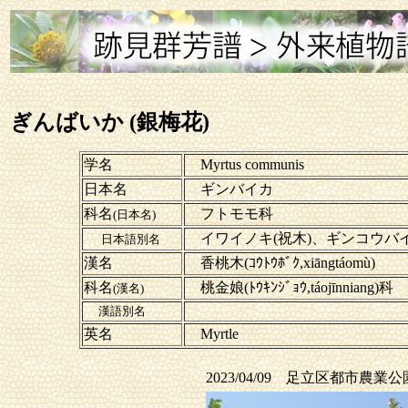
ぎんばいか (銀梅花)
学名
Myrtus communis
日本名
ギンバイカ
科名
フトモモ科
(日本名)
イワイノキ(祝木)、ギンコウバ
日本語別名
漢名
香桃木(ｺｳﾄｳﾎﾞｸ,xiāngtáomù)
科名
桃金娘(ﾄｳｷﾝｼﾞｮｳ,táojīnniang)科
(漢名)
漢語別名
英名
Myrtle
2023/04/09 足立区都市農業公