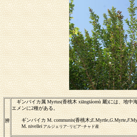
ギンバイカ属
Myrtus(香桃木 xiāngtáomù 屬)に
エメンに2種がある。
ギンバイカ M. communis(香桃木;
E.
Myrtle,
G.
Myrte,
F.
My
辨
M. nivellei
アルジェリア･リビア･チャド産