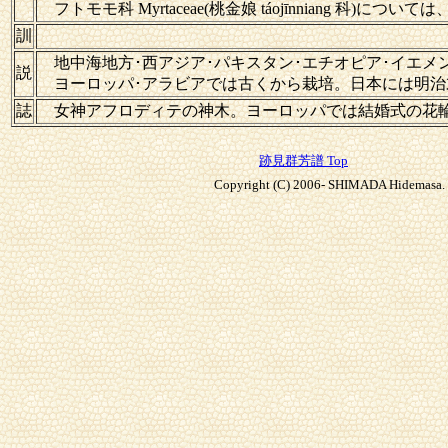
フトモモ科 Myrtaceae(桃金娘 táojīnniang 科)については
訓
地中海地方･西アジア･パキスタン･エチオピア･イエメ
説
ヨーロッパ･アラビアでは古くから栽培。日本には明
誌
女神アフロディテの神木。ヨーロッパでは結婚式の
跡見群芳譜 Top
Copyright (C) 2006- SHIMADA Hidemasa. A