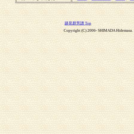
跡見群芳譜 Top
Copyright (C) 2006- SHIMADA Hidemasa. A