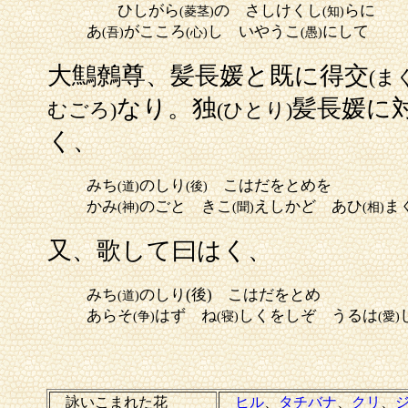
ひしがら
の さしけくし
らに
(菱茎)
(知)
あ
がこころ
し いやうこ
にして
(吾)
(心)
(愚)
大鷦鷯尊、髪長媛と既に得交
(ま
なり。独
髪長媛に
むごろ)
(ひとり)
く、
みち
のしり
こはだをとめを
(道)
(後)
かみ
のごと きこ
えしかど あひ
ま
(神)
(聞)
(相)
又、歌して曰はく、
みち
のしり(後) こはだをとめ
(道)
あらそ
はず ね
しくをしぞ うるは
(争)
(寝)
(愛)
詠いこまれた花
ヒル
、
タチバナ
、
クリ
、