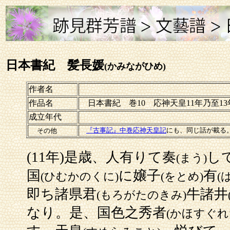
日本書紀 髪長媛
(かみながひめ)
作者名
作品名
日本書紀 巻10 応神天皇11年乃至13
成立年代
『古事記』中巻応神天皇記
にも、同じ話が載る
その他
(11年)是歳、人有りて奏
し
(まう)
国
に嬢子
有
(ひむかのくに)
(をとめ)
(
即ち諸県君
牛諸井
(もろがたのきみ)
なり。是、国色之秀者
(かほすぐれ