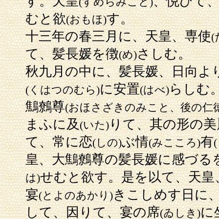
す。天皇
、悦びて
(すめらみこと)
むと欲
す。
(おもほ)
十三年の春三月に、天皇、専使
て、髪長媛を徴
さしむ。
(め)
秋九月の中に、髪長媛、日向よ
に安置
らしむ
(くはつのむら)
(はべ)
鷦鷯尊
(おほさざきのみこと、後の仁徳
まふに及
りて、其の形の美
(いた)
て、常に恋
ぶ情
有
(しの)
(みこころ)
皇、大鷦鷯尊の髪長媛に感づる
せむと欲す。是を以て、天皇
は)
宴
きこしめす日に
(とよのあかり)
して、因りて、宴の席
に
(ゐしき)