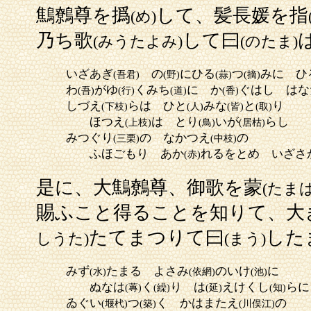
鷦鷯尊を撝
して、髪長媛を指
(め)
乃ち歌
して曰
(みうたよみ)
(のたま)
いざあぎ
の
にひる
つ
みに ひ
(吾君)
(野)
(蒜)
(摘)
わ
がゆ
くみち
に か
ぐはし はな
(吾)
(行)
(道)
(香)
しづえ
らは ひと
みな
と
り
(下枝)
(人)
(皆)
(取)
ほつえ
は とり
いが
らし
(上枝)
(鳥)
(居枯)
みつぐり
の なかつえ
の
(三栗)
(中枝)
ふほごもり あか
れるをとめ いざさ
(赤)
是に、大鷦鷯尊、御歌を蒙
(たまは
賜ふこと得ることを知りて、大
たてまつりて曰
した
しうた)
(まう)
みず
たまる よさみ
のいけ
に
(水)
(依網)
(池)
ぬなは
く
り は
えけくし
らに
(蓴)
(繰)
(延)
(知)
ゐぐい
つ
く かはまたえ
の
(堰杙)
(築)
(川俣江)